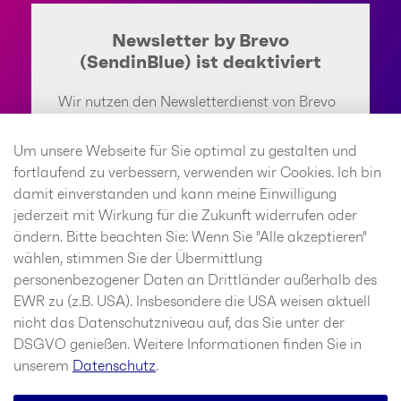
Newsletter by Brevo
(SendinBlue) ist deaktiviert
Wir nutzen den Newsletterdienst von Brevo
(SendinBlue). Anbieter ist die SendinBlue
GmbH, Köpenicker Straße 126, 10179 Berlin.
Um unsere Webseite für Sie optimal zu gestalten und
Wenn Sie den Newsletterdienst aktivieren,
fortlaufend zu verbessern, verwenden wir Cookies. Ich bin
werden u. a. Ihre IP-Adresse und weitere
damit einverstanden und kann meine Einwilligung
Informationen über Ihr Verhalten auf dieser
jederzeit mit Wirkung für die Zukunft widerrufen oder
Website an SendinBlue weitergeleitet.
ändern. Bitte beachten Sie: Wenn Sie "Alle akzeptieren"
SendinBlue speichert hierzu unter
wählen, stimmen Sie der Übermittlung
Umständen Cookies in Ihrem Browser oder
personenbezogener Daten an Drittländer außerhalb des
setzt vergleichbare
EWR zu (z.B. USA). Insbesondere die USA weisen aktuell
Wiedererkennungstechnologien ein. Weitere
nicht das Datenschutzniveau auf, das Sie unter der
Informationen finden Sie im Bereich
DSGVO genießen. Weitere Informationen finden Sie in
Datenschutz.
unserem
Datenschutz
.