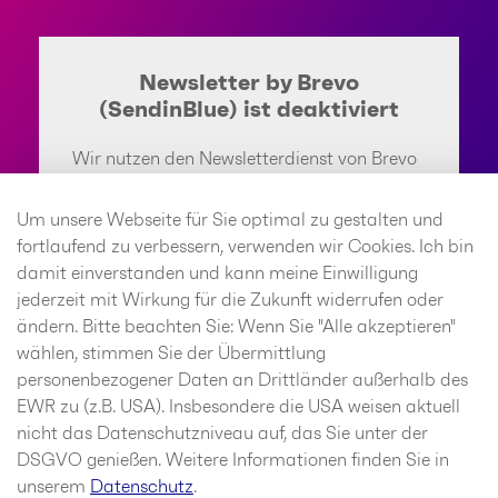
Newsletter by Brevo
(SendinBlue) ist deaktiviert
Wir nutzen den Newsletterdienst von Brevo
(SendinBlue). Anbieter ist die SendinBlue
GmbH, Köpenicker Straße 126, 10179 Berlin.
Um unsere Webseite für Sie optimal zu gestalten und
Wenn Sie den Newsletterdienst aktivieren,
fortlaufend zu verbessern, verwenden wir Cookies. Ich bin
werden u. a. Ihre IP-Adresse und weitere
damit einverstanden und kann meine Einwilligung
Informationen über Ihr Verhalten auf dieser
jederzeit mit Wirkung für die Zukunft widerrufen oder
Website an SendinBlue weitergeleitet.
ändern. Bitte beachten Sie: Wenn Sie "Alle akzeptieren"
SendinBlue speichert hierzu unter
wählen, stimmen Sie der Übermittlung
Umständen Cookies in Ihrem Browser oder
personenbezogener Daten an Drittländer außerhalb des
setzt vergleichbare
EWR zu (z.B. USA). Insbesondere die USA weisen aktuell
Wiedererkennungstechnologien ein. Weitere
nicht das Datenschutzniveau auf, das Sie unter der
Informationen finden Sie im Bereich
DSGVO genießen. Weitere Informationen finden Sie in
Datenschutz.
unserem
Datenschutz
.