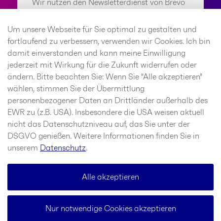
Wir nutzen den Newsletterdienst von Brevo
(SendinBlue). Anbieter ist die SendinBlue
GmbH, Köpenicker Straße 126, 10179 Berlin.
Um unsere Webseite für Sie optimal zu gestalten und
Wenn Sie den Newsletterdienst aktivieren,
fortlaufend zu verbessern, verwenden wir Cookies. Ich bin
werden u. a. Ihre IP-Adresse und weitere
damit einverstanden und kann meine Einwilligung
Informationen über Ihr Verhalten auf dieser
jederzeit mit Wirkung für die Zukunft widerrufen oder
Website an SendinBlue weitergeleitet.
ändern. Bitte beachten Sie: Wenn Sie "Alle akzeptieren"
SendinBlue speichert hierzu unter
wählen, stimmen Sie der Übermittlung
Umständen Cookies in Ihrem Browser oder
personenbezogener Daten an Drittländer außerhalb des
setzt vergleichbare
EWR zu (z.B. USA). Insbesondere die USA weisen aktuell
Wiedererkennungstechnologien ein. Weitere
nicht das Datenschutzniveau auf, das Sie unter der
Informationen finden Sie im Bereich
DSGVO genießen. Weitere Informationen finden Sie in
Datenschutz.
unserem
Datenschutz
.
Aktivieren
Alle akzeptieren
Nur notwendige Cookies akzeptieren