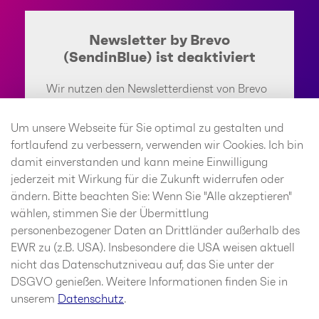
Newsletter by Brevo
(SendinBlue) ist deaktiviert
Wir nutzen den Newsletterdienst von Brevo
(SendinBlue). Anbieter ist die SendinBlue
GmbH, Köpenicker Straße 126, 10179 Berlin.
Um unsere Webseite für Sie optimal zu gestalten und
Wenn Sie den Newsletterdienst aktivieren,
fortlaufend zu verbessern, verwenden wir Cookies. Ich bin
werden u. a. Ihre IP-Adresse und weitere
damit einverstanden und kann meine Einwilligung
Informationen über Ihr Verhalten auf dieser
jederzeit mit Wirkung für die Zukunft widerrufen oder
Website an SendinBlue weitergeleitet.
ändern. Bitte beachten Sie: Wenn Sie "Alle akzeptieren"
SendinBlue speichert hierzu unter
wählen, stimmen Sie der Übermittlung
Umständen Cookies in Ihrem Browser oder
personenbezogener Daten an Drittländer außerhalb des
setzt vergleichbare
EWR zu (z.B. USA). Insbesondere die USA weisen aktuell
Wiedererkennungstechnologien ein. Weitere
nicht das Datenschutzniveau auf, das Sie unter der
Informationen finden Sie im Bereich
DSGVO genießen. Weitere Informationen finden Sie in
Datenschutz.
unserem
Datenschutz
.